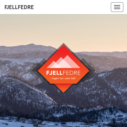
FJELLFEDRE
Togg
navi