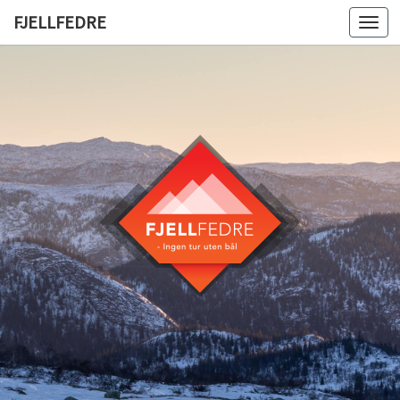
FJELLFEDRE
Togg
navi