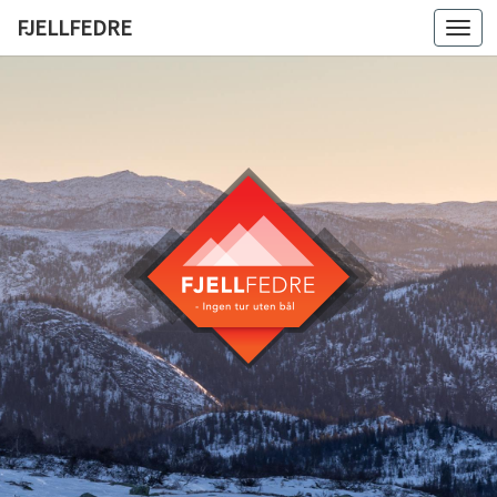
FJELLFEDRE
Togg
navi