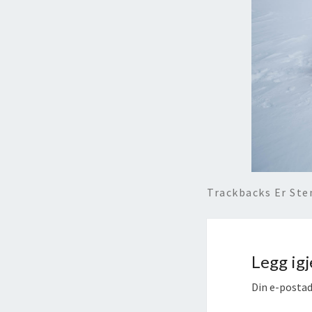
Trackbacks Er St
Legg ig
Din e-postadr