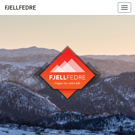
FJELLFEDRE
Togg
navi