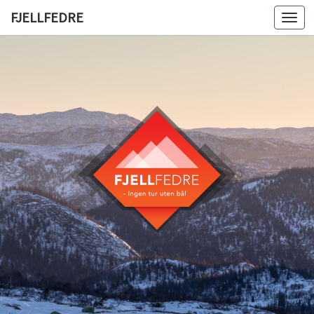
FJELLFEDRE
Togg
navi