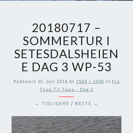
20180717 –
SOMMERTUR I
SETESDALSHEIEN
E DAG 3 WP-53
Publisert
25. Juli 2018
At
1500 × 1000
In
Fra
Topp Til Topp – Dag 2
← TIDLIGERE
/
NESTE →