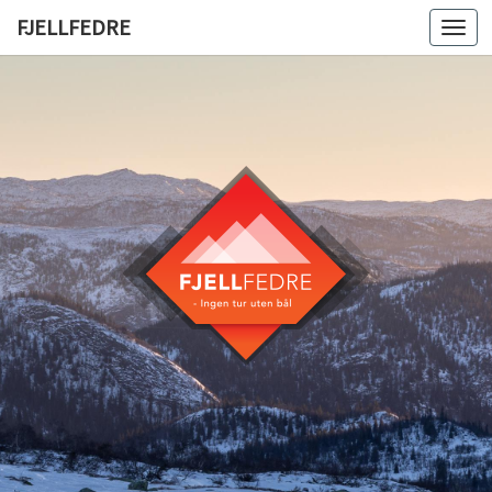
FJELLFEDRE
Togg
navi