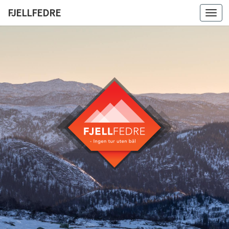
FJELLFEDRE
Togg
navi