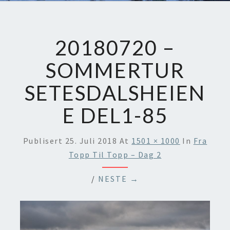
20180720 –
SOMMERTUR
SETESDALSHEIEN
E DEL1-85
Publisert
25. Juli 2018
At
1501 × 1000
In
Fra
Topp Til Topp – Dag 2
/
NESTE →