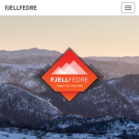
FJELLFEDRE
Togg
navi