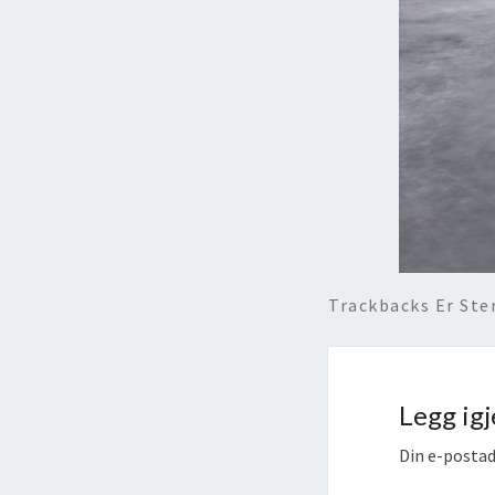
Trackbacks Er St
Legg ig
Din e-postadr