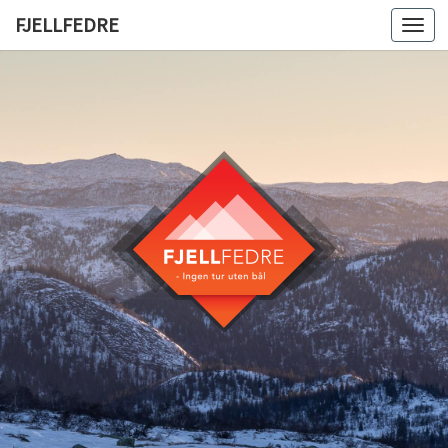
FJELLFEDRE
Togg
navi