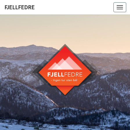
FJELLFEDRE
Togg
navi