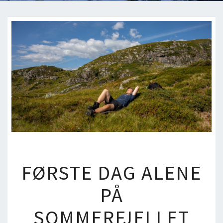
FØRSTE
FØRSTE DAG ALENE
DAG
ALENE
PÅ
PÅ
SOMMERFJELLET
SOMMERFJELLET