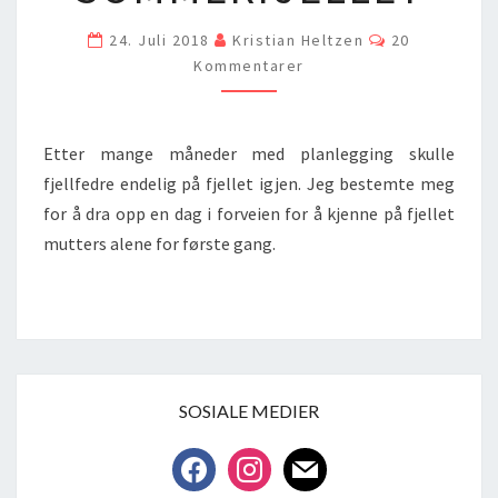
Comments
24. Juli 2018
Kristian Heltzen
20
Kommentarer
Etter mange måneder med planlegging skulle
fjellfedre endelig på fjellet igjen. Jeg bestemte meg
for å dra opp en dag i forveien for å kjenne på fjellet
mutters alene for første gang.
SOSIALE MEDIER
facebook
instagram
mail