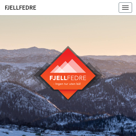
FJELLFEDRE
Togg
navi