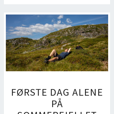
FØRSTE
FØRSTE DAG ALENE
DAG
ALENE
PÅ
PÅ
SOMMERFJELLET