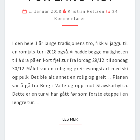
LANG
Comments
2. Januar 2019
Kristian Heltzen
24
TID!
Kommentarer
I den hele 1 år lange tradisjonens tro, fikk vi jaggu til
en romjuls-tur i 2018 også. Vi hadde begge muligheten
til å dra på en kort fjelltur fra lørdag 29/12 til søndag
30/12. Målet var en rolig og grei sesongstart med ski
og pulk. Det ble alt annet en rolig og greit… Planen
var å gå fra Berg i Valle og opp mot Stavskarhytta.
Dette er en tur vi har gått før som første etappe i en
lengre tur….
LES MER
LES MER