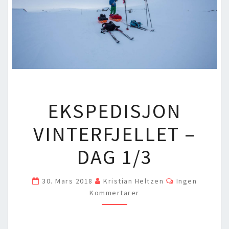
EKSPEDISJON
EKSPEDISJON
VINTERFJELLET
–
VINTERFJELLET –
DAG
1/3
DAG 1/3
Comments
30. Mars 2018
Kristian Heltzen
Ingen
Kommertarer