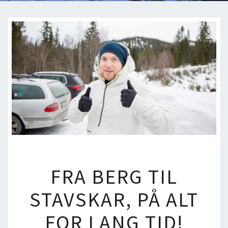
FRA
FRA BERG TIL
BERG
TIL
STAVSKAR, PÅ ALT
STAVSKAR,
PÅ
FOR LANG TID!
ALT
FOR