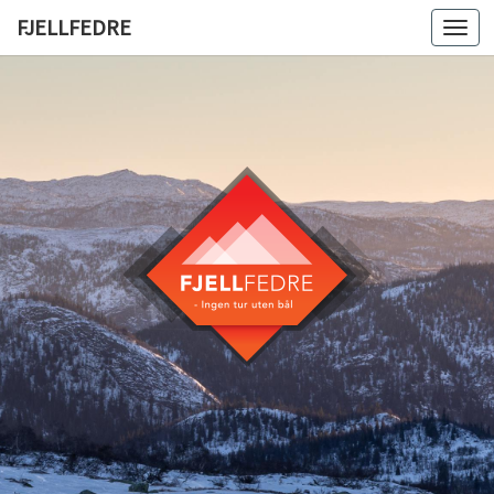
FJELLFEDRE
Togg
navi