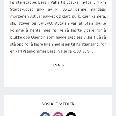
Første etappe: Berg i Valle til Stavkar hytta. 6,4 km
Startskuddet gikk av kl. 05.20 denne mandags
morgenen. Alt var pakket og klart: pulk, klær, kamera,
ski, staver og SKISKO. Avtalen var at Sten skulle
komme å hente meg før vi så kjørte videre for å
plukke opp Quentin som hadde sagt seg villig til å så
stå opp for å kjøre bilen ned igjen til Kristiansand, for
en kar! Vi ankommer Berg i Valle ca kl 08. 30 Vi…
LES MER
LES MER
SOSIALE MEDIER
facebook
instagram
mail